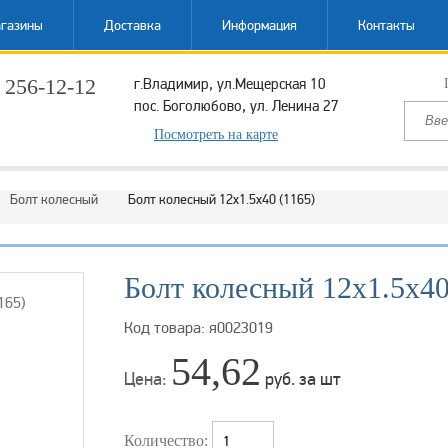
газины
Доставка
Информация
Контакты
 256-12-12
г.Владимир, ул.Мещерская 10
пос. Боголюбово, ул. Ленина 27
ый звонок
Посмотреть на карте
Болт колесный
Болт колесный 12х1.5х40 (1165)
Болт колесный 12х1.5х40
Код товара: я0023019
54,62
Цена:
руб. за шт
Количество: