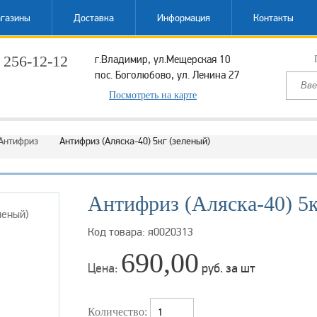
газины
Доставка
Информация
Контакты
 256-12-12
г.Владимир, ул.Мещерская 10
пос. Боголюбово, ул. Ленина 27
ый звонок
Посмотреть на карте
Антифриз
Антифриз (Аляска-40) 5кг (зеленый)
Антифриз (Аляска-40) 5к
Код товара: я0020313
690,00
Цена:
руб. за шт
Количество: