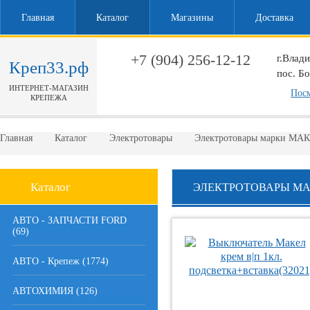
Главная
Каталог
Магазины
Доставка
+7 (904) 256-12-12
г.Влад
Креп33.рф
пос. Б
ИНТЕРНЕТ-МАГАЗИН
Обратный звонок
Посм
КРЕПЕЖА
Главная
Каталог
Электротовары
Электротовары марки МА
Каталог
ЭЛЕКТРОТОВАРЫ MA
АВТО - ЗАПЧАСТИ FORD
(69)
АВТО - Крепеж (1774)
АВТОХИМИЯ (126)