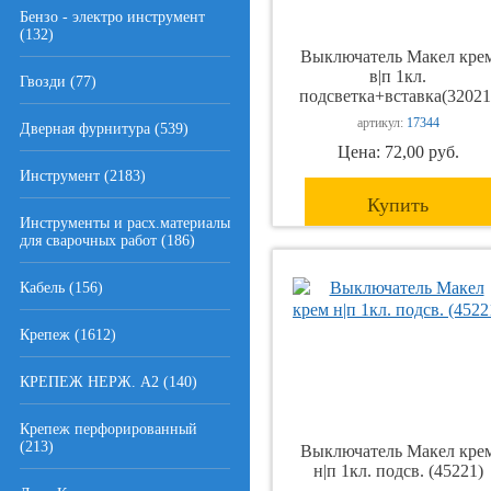
Бензо - электро инструмент
(132)
Выключатель Макел кре
в|п 1кл.
Гвозди (77)
подсветка+вставка(32021
артикул:
17344
Дверная фурнитура (539)
Цена: 72,00 руб.
Инструмент (2183)
Купить
Инструменты и расх.материалы
для сварочных работ (186)
Кабель (156)
Крепеж (1612)
КРЕПЕЖ НЕРЖ. А2 (140)
Крепеж перфорированный
(213)
Выключатель Макел кре
н|п 1кл. подсв. (45221)