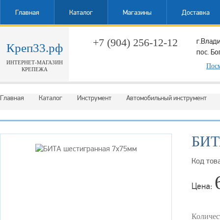
Главная
Каталог
Магазины
Доставка
+7 (904) 256-12-12
г.Влад
Креп33.рф
пос. Бо
ИНТЕРНЕТ-МАГАЗИН
Обратный звонок
Посм
КРЕПЕЖА
Главная
Каталог
Инструмент
Автомобильный инструмент
БИТ
Код тов
Цена:
Количес