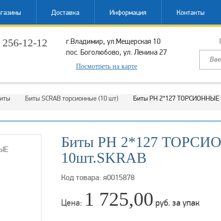
газины
Доставка
Информация
Контакты
 256-12-12
г.Владимир, ул.Мещерская 10
пос. Боголюбово, ул. Ленина 27
ый звонок
Посмотреть на карте
иты
Биты SCRAB торсионные (10 шт)
Биты РН 2*127 ТОРСИОННЫЕ
Биты РН 2*127 ТОРС
10шт.SKRAB
Код товара: я0015878
1 725,00
Цена:
руб. за упак