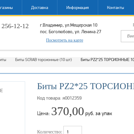
газины
Доставка
Информация
Контакты
 256-12-12
г.Владимир, ул.Мещерская 10
пос. Боголюбово, ул. Ленина 27
ый звонок
Посмотреть на карте
иты
Биты SCRAB торсионные (10 шт)
Биты РZ2*25 ТОРСИОННЫЕ 1
Биты РZ2*25 ТОРСИО
Код товара: я0012359
370,00
Цена:
руб. за упак
Количество: