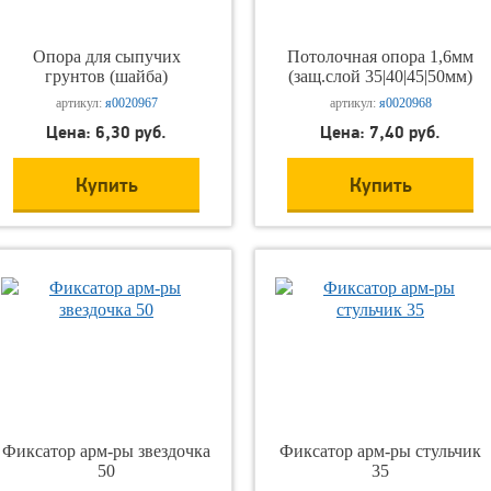
Опора для сыпучих
Потолочная опора 1,6мм
грунтов (шайба)
(защ.слой 35|40|45|50мм)
артикул:
я0020967
артикул:
я0020968
Цена: 6,30 руб.
Цена: 7,40 руб.
Купить
Купить
Фиксатор арм-ры звездочка
Фиксатор арм-ры стульчик
50
35