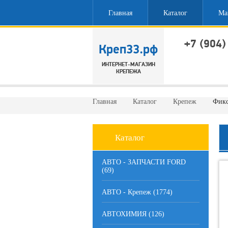
Главная
Каталог
Ма
+7 (904)
Креп33.рф
ИНТЕРНЕТ-МАГАЗИН
Обратн
КРЕПЕЖА
Главная
Каталог
Крепеж
Фикс
Каталог
АВТО - ЗАПЧАСТИ FORD
(69)
АВТО - Крепеж (1774)
АВТОХИМИЯ (126)