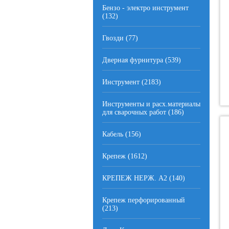
Бензо - электро инструмент
(132)
Гвозди (77)
Дверная фурнитура (539)
Инструмент (2183)
Инструменты и расх.материалы
для сварочных работ (186)
Кабель (156)
Крепеж (1612)
КРЕПЕЖ НЕРЖ. А2 (140)
Крепеж перфорированный
(213)