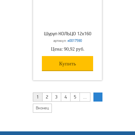
Шуруп КОЛЬЦО 12х160
артикул:
я0017590
Цена: 90,92 руб.
Купить
1
2
3
4
5
...
Вконец