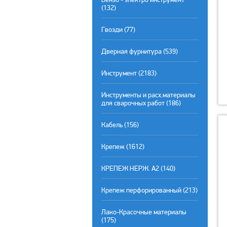
(132)
Гвозди (77)
Дверная фурнитура (539)
Инструмент (2183)
Инструменты и расх.материалы
для сварочных работ (186)
Кабель (156)
Крепеж (1612)
КРЕПЕЖ НЕРЖ. А2 (140)
Крепеж перфорированный (213)
Лако-Красочные материалы
(175)