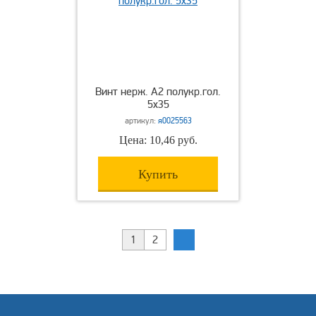
Винт нерж. А2 полукр.гол.
5х35
артикул:
я0025563
Цена: 10,46 руб.
Купить
1
2