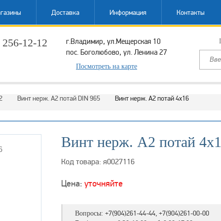
газины
Доставка
Информация
Контакты
 256-12-12
г.Владимир, ул.Мещерская 10
пос. Боголюбово, ул. Ленина 27
ый звонок
Посмотреть на карте
2
Винт нерж. А2 потай DIN 965
Винт нерж. А2 потай 4х16
Винт нерж. А2 потай 4х
Код товара: я0027116
Цена:
уточняйте
+7(904)261-44-44, +7(904)261-00-00
Вопросы: