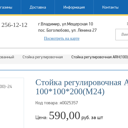
газины
Доставка
Информация
Контакты
 256-12-12
г.Владимир, ул.Мещерская 10
пос. Боголюбово, ул. Ленина 27
ый звонок
Посмотреть на карте
ованный
Стойка регулировочная
Стойка регулировочная ARH(100)
Стойка регулировочная 
100*100*200(М24)
Код товара: я0025357
590,00
Цена:
руб. за шт