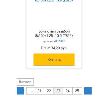
Болт с неп.резьбой
8х100х1.25. 10.9 (2825)
артикул:
я0022863
Цена: 34,20 руб.
Купить
Вначало
...
21
22
23
24
25