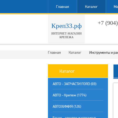
Главная
Каталог
Ма
+7 (904)
Креп33.рф
ИНТЕРНЕТ-МАГАЗИН
Обратн
КРЕПЕЖА
Главная
Каталог
Инструменты и ра
Каталог
АВТО - ЗАПЧАСТИ FORD (69)
АВТО - Крепеж (1774)
АВТОХИМИЯ (126)
Бензо - электро инструмент