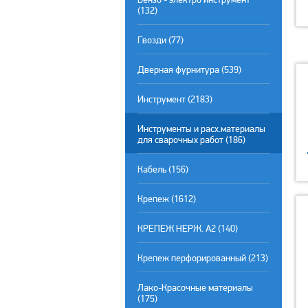
(132)
Гвозди (77)
Дверная фурнитура (539)
Инструмент (2183)
Инструменты и расх.материалы
для сварочных работ (186)
Кабель (156)
Крепеж (1612)
КРЕПЕЖ НЕРЖ. А2 (140)
Крепеж перфорированный (213)
Лако-Красочные материалы
(175)