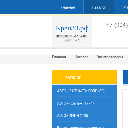
Главная
Каталог
Ма
+7 (904)
Креп33.рф
ИНТЕРНЕТ-МАГАЗИН
Обратн
КРЕПЕЖА
Главная
Каталог
Электротовары
Каталог
АВТО - ЗАПЧАСТИ FORD (69)
АВТО - Крепеж (1774)
АВТОХИМИЯ (126)
Бензо - электро инструмент