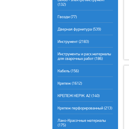
(132)
Гвозди (77)
Дверная фурнитура (539)
Инструмент (2183)
Инструменты и расх.материалы
для сварочных работ (186)
Кабель (156)
Крепеж (1612)
КРЕПЕЖ НЕРЖ. А2 (140)
Крепеж перфорированный (213)
Лако-Красочные материалы
(175)