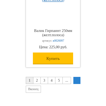
Валик Гирпаинт 250мм
(желт.полоса)
артикул:
я0026097
Цена: 225,00 руб.
Купить
1
2
3
4
5
...
Вконец