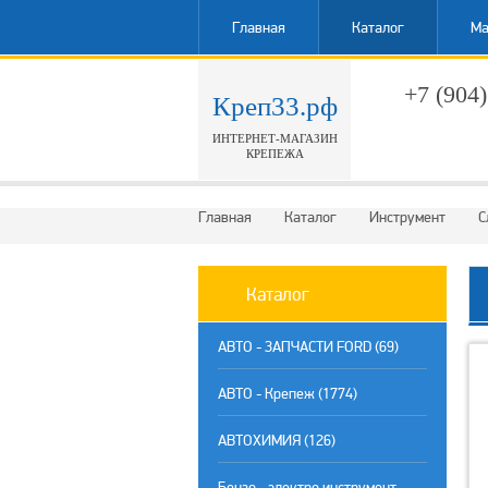
Главная
Каталог
Ма
+7 (904)
Креп33.рф
ИНТЕРНЕТ-МАГАЗИН
Обратн
КРЕПЕЖА
Главная
Каталог
Инструмент
С
Каталог
АВТО - ЗАПЧАСТИ FORD (69)
АВТО - Крепеж (1774)
АВТОХИМИЯ (126)
Бензо - электро инструмент