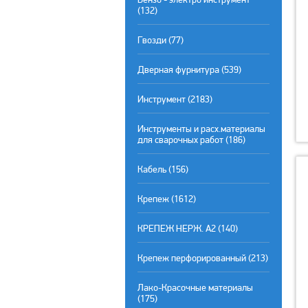
(132)
Гвозди (77)
Дверная фурнитура (539)
Инструмент (2183)
Инструменты и расх.материалы
для сварочных работ (186)
Кабель (156)
Крепеж (1612)
КРЕПЕЖ НЕРЖ. А2 (140)
Крепеж перфорированный (213)
Лако-Красочные материалы
(175)