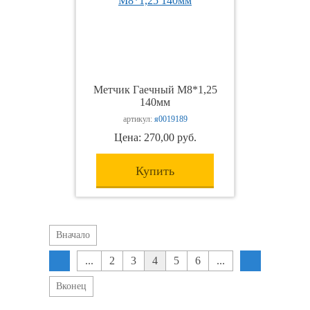
Метчик Гаечный М8*1,25
140мм
артикул:
я0019189
Цена: 270,00 руб.
Купить
Вначало
...
2
3
4
5
6
...
Вконец