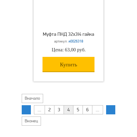
Муфта ПНД 32х3I4 гайка
артикул:
я0026318
Цена: 63,00 руб.
Купить
Вначало
...
2
3
4
5
6
...
Вконец