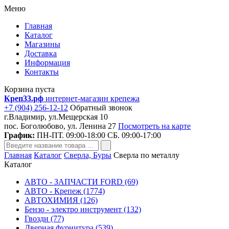
Меню
Главная
Каталог
Магазины
Доставка
Информация
Контакты
Корзина пуста
Креп33.рф
интернет-магазин крепежа
+7 (904) 256-12-12
Обратный звонок
г.Владимир, ул.Мещерская 10
пос. Боголюбово, ул. Ленина 27
Посмотреть на карте
График:
ПН-ПТ. 09:00-18:00 СБ. 09:00-17:00
Главная
Каталог
Сверла, Буры
Сверла по металлу
Каталог
АВТО - ЗАПЧАСТИ FORD (69)
АВТО - Крепеж (1774)
АВТОХИМИЯ (126)
Бензо - электро инструмент (132)
Гвозди (77)
Дверная фурнитура (539)