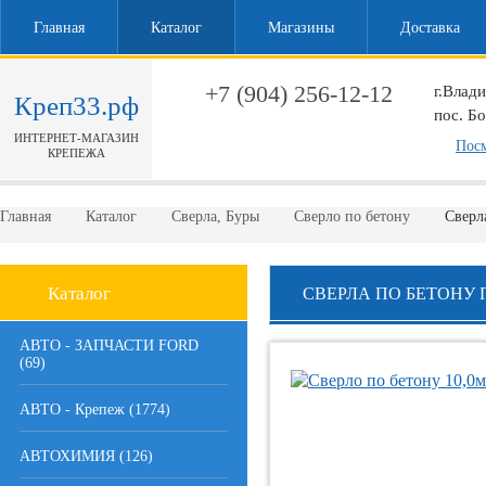
Главная
Каталог
Магазины
Доставка
+7 (904) 256-12-12
г.Влад
Креп33.рф
пос. Б
ИНТЕРНЕТ-МАГАЗИН
Обратный звонок
Посм
КРЕПЕЖА
Главная
Каталог
Сверла, Буры
Сверло по бетону
Сверл
Каталог
СВЕРЛА ПО БЕТОНУ 
АВТО - ЗАПЧАСТИ FORD
(69)
АВТО - Крепеж (1774)
АВТОХИМИЯ (126)