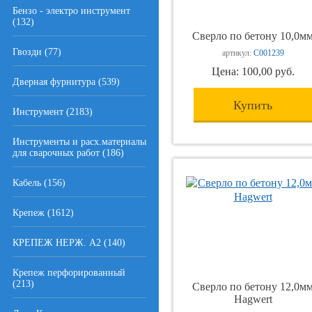
Бензо - электро инструмент
(132)
Сверло по бетону 10,0м
Гвозди (77)
артикул:
С001239
Цена: 100,00 руб.
Дверная фурнитура (539)
Купить
Инструмент (2183)
Инструменты и расх.материалы
для сварочных работ (186)
Кабель (156)
Крепеж (1612)
КРЕПЕЖ НЕРЖ. А2 (140)
Крепеж перфорированный
(213)
Сверло по бетону 12,0м
Hagwert